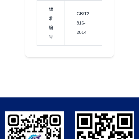
标
GB/T2
准
816-
编
2014
号