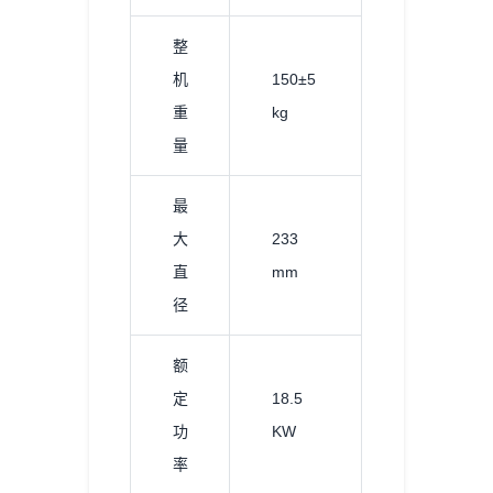
整
机
150±5
重
kg
量
最
大
233
直
mm
径
额
定
18.5
功
KW
率