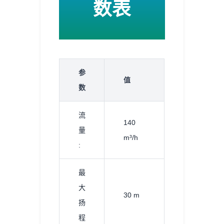
数表
参
值
数
流
140
量
m³/h
:
最
大
30 m
扬
程